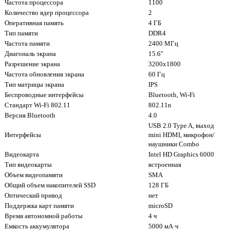
Частота процессора
1100
Количество ядер процессора
2
Оперативная память
4 ГБ
Тип памяти
DDR4
Частота памяти
2400 МГц
Диагональ экрана
15.6"
Разрешение экрана
3200x1800
Частота обновления экрана
60 Гц
Тип матрицы экрана
IPS
Беспроводные интерфейсы
Bluetooth, Wi-Fi
Стандарт Wi-Fi 802.11
802.11n
Версия Bluetooth
4.0
USB 2.0 Type A, выход
Интерфейсы
mini HDMI, микрофон/
наушники Combo
Видеокарта
Intel HD Graphics 6000
Тип видеокарты
встроенная
Объем видеопамяти
SMA
Общий объем накопителей SSD
128 ГБ
Оптический привод
нет
Поддержка карт памяти
microSD
Время автономной работы
4 ч
Емкость аккумулятора
5000 мА·ч